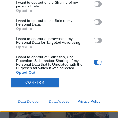
I want to opt-out of the Sharing of my
personal data.
Opted In
I want to opt-out of the Sale of my
Personal Data.
Opted In
I want to opt-out of processing my
Prisão preventiva por
Personal Data for Targeted Advertising.
Opted In
roubo de veículo na
freguesia de Nelas
I want to opt-out of Collection, Use,
Retention, Sale, and/or Sharing of my
Personal Data that Is Unrelated with the
10/07/2026
Purposes for which it was collected.
Opted Out
CONFIRM
Data Deletion
Data Access
Privacy Policy